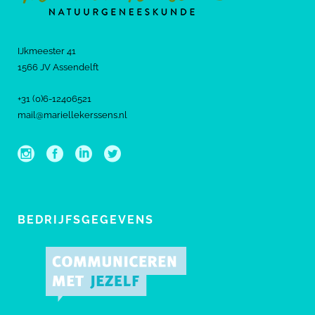
IJkmeester 41
1566 JV Assendelft
+31 (0)6-12406521
mail@mariellekerssens.nl
BEDRIJFSGEGEVENS