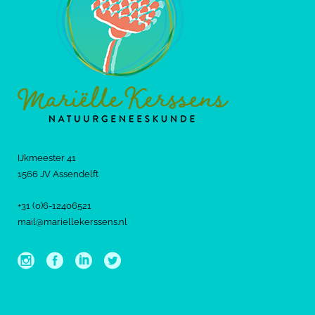
IJkmeester 41
1566 JV Assendelft
+31 (0)6-12406521
mail@mariellekerssens.nl