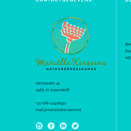
IB
Bac
NE
IJkmeester 41
1566 JV Assendelft
+31 (0)6-12406521
mail@mariellekerssens.nl