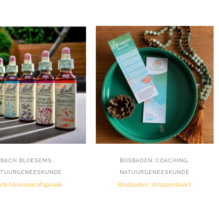
,
,
,
BACH BLOESEMS
BOSBADEN
COACHING
ATUURGENEESKUNDE
NATUURGENEESKUNDE
ch bloesem afspraak
Bosbaden, strippenkaart