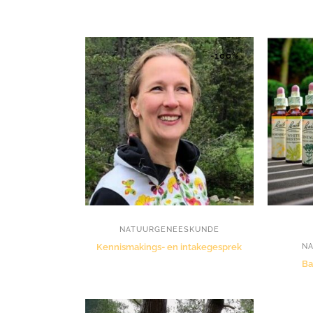
-100%
NATUURGENEESKUNDE
Kennismakings- en intakegesprek
N
Ba