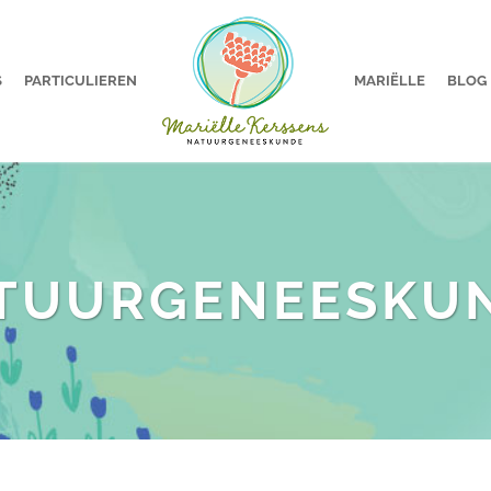
S
PARTICULIEREN
MARIËLLE
BLOG
TUURGENEESKU