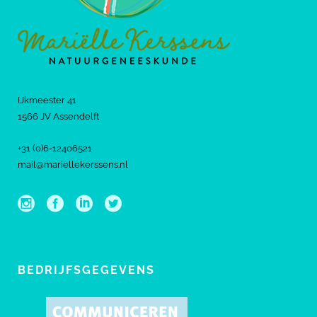
IJkmeester 41
1566 JV Assendelft
+31 (0)6-12406521
mail@mariellekerssens.nl
BEDRIJFSGEGEVENS