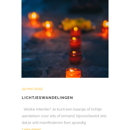
24 mei 2022
LICHTJESWANDELINGEN
Welke intentie? Je kunt een kaarsje of lichtje
aansteken voor iets of iemand, bijvoorbeeld: Iets
dat je wilt manifesteren Een spoedig
Lees meer