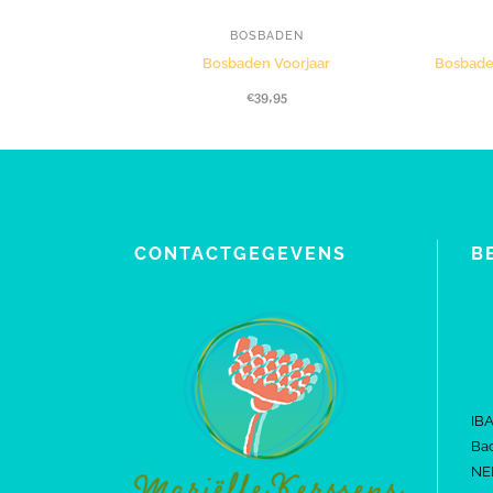
BOSBADEN
Bosbaden Voorjaar
Bosbade
€
39,95
CONTACTGEGEVENS
B
IB
Bac
NE