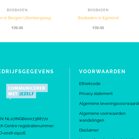
BOSBADEN
BOSBADEN
n in Bergen Uilenbergweg
Bosbaden in Egmond
€
39,95
€
39,95
EDRIJFSGEGEVENS
VOORWAARDEN
Ethiekcode
Privacy statement
Algemene leveringsvoorwaard
Algemene voorwaarden
AN: NL07INGB0007388772
wandelingen
h Centre registratienummer:
Disclaimer
D-2018-0912E