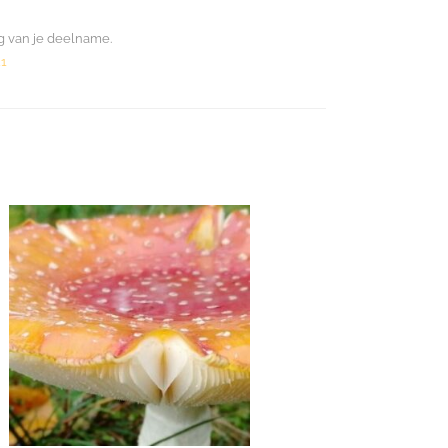
g van je deelname.
1