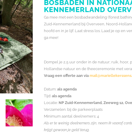
BOSBADEN IN NATIONAA
KENNEMERLAND OVERV
Ga mee met een bosbadwandeling (forest bathing, 
Zuid-Kennemerland bij Overveen, Noord-Holland. Ve
hoofd en in je lijf. Laat stress los. Laad je op e
ga mee!
Dompel je 2,5 uur onder in de natuur; ruik, hoor,
Hollandse natuur en de theeceremonie met vera
Vraag een offerte aan via
mail@mariellekerssens.
Datum:
als agenda
Tijd:
als agenda
Locatie:
NP Zuid-Kennemerland, Zeeweg 12, Ov
Verzamelen: bij de parkeerplaats
Minimum aantal deelnemers: 4
Als er te weinig deelnemers zijn, neem ik vooraf co
krijgt gewoon je geld terug.