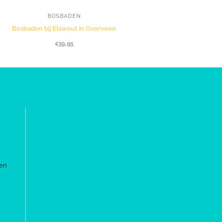
BOSBADEN
Bosbaden bij Elswout in Overveen
€
39,95
en