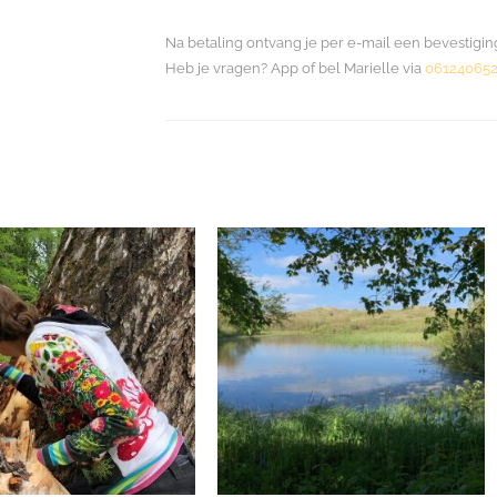
Na betaling ontvang je per e-mail een bevestigin
Heb je vragen? App of bel Marielle via
061240652