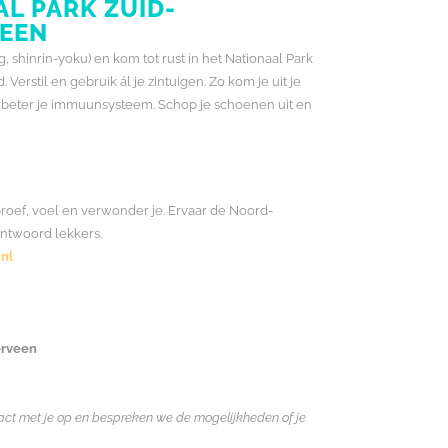
L PARK ZUID-
EEN
shinrin-yoku) en kom tot rust in het Nationaal Park
rstil en gebruik ál je zintuigen. Zo kom je uit je
n verbeter je immuunsysteem. Schop je schoenen uit en
 proef, voel en verwonder je. Ervaar de Noord-
ntwoord lekkers.
nl
erveen
ntact met je op en bespreken we de mogelijkheden of je