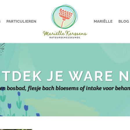
S
PARTICULIEREN
MARIËLLE
BLOG
TDEK JE WARE 
en bosbad, flesje bach bloesems of intake voor beha