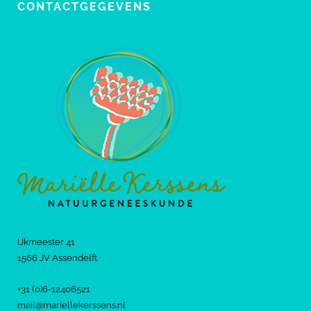
CONTACTGEGEVENS
IJkmeester 41
1566 JV Assendelft
+31 (0)6-12406521
mail@mariellekerssens.nl