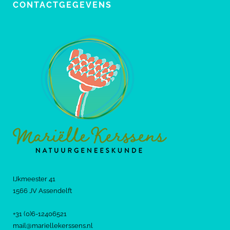
CONTACTGEGEVENS
IJkmeester 41
1566 JV Assendelft
+31 (0)6-12406521
mail@mariellekerssens.nl