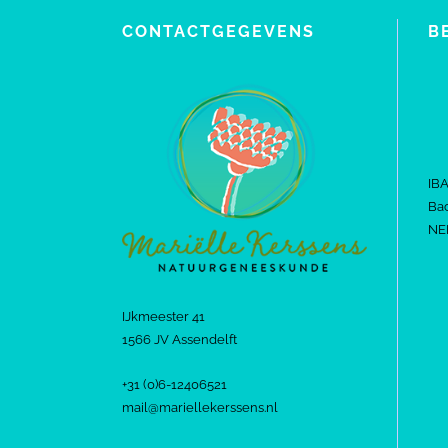
CONTACTGEGEVENS
B
IB
Bac
NE
IJkmeester 41
1566 JV Assendelft
+31 (0)6-12406521
mail@mariellekerssens.nl