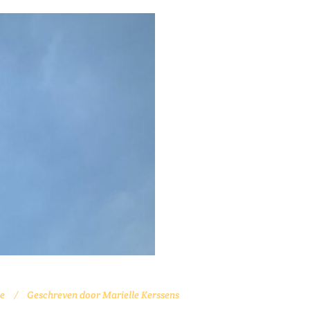
e
Geschreven door
Marielle Kerssens