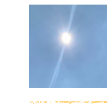
24 juni 2020
In
Natuurgeneeskunde
,
Sjamanism