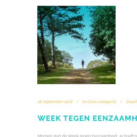
26 september 2018
In
Geen categorie
Gesch
WEEK TEGEN EENZAAMHE
Morgen start de Week tegen Eenzaamheid. Je hoeft ni