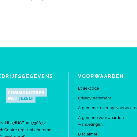
EDRIJFSGEGEVENS
VOORWAARDEN
Ethiekcode
Privacy statement
Algemene leveringsvoorwaard
Algemene voorwaarden
AN: NL07INGB0007388772
wandelingen
h Centre registratienummer:
Disclaimer
D-2018-0912E