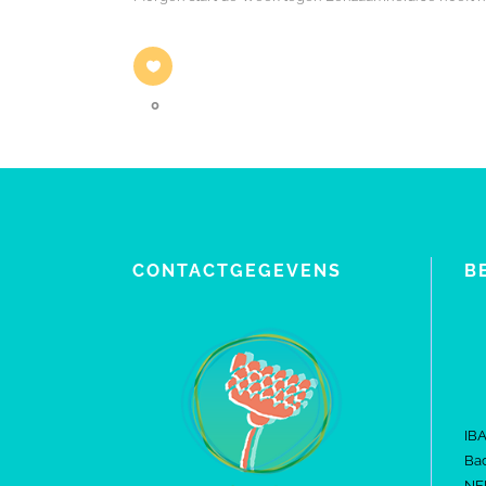
0
CONTACTGEGEVENS
B
IB
Bac
NE