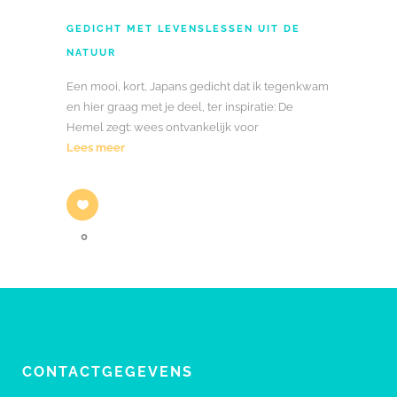
GEDICHT MET LEVENSLESSEN UIT DE
NATUUR
Een mooi, kort, Japans gedicht dat ik tegenkwam
en hier graag met je deel, ter inspiratie: De
Hemel zegt: wees ontvankelijk voor
Lees meer
0
CONTACTGEGEVENS