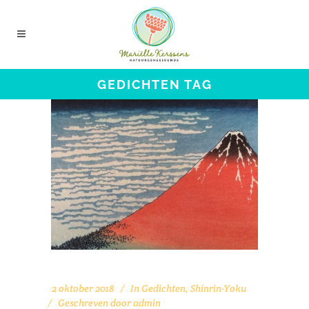
GEDICHTEN TAG
2 oktober 2018
In
Gedichten
,
Shinrin-Yoku
Geschreven door
admin