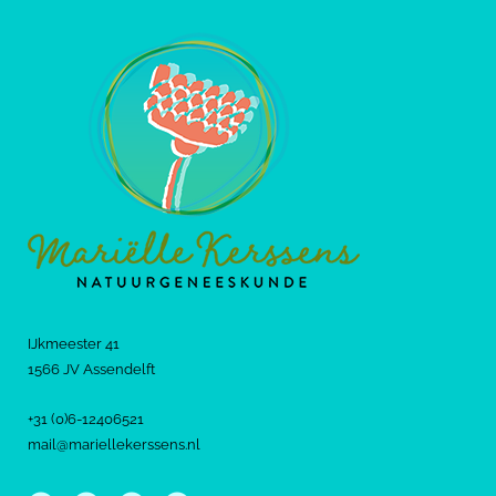
IJkmeester 41
1566 JV Assendelft
+31 (0)6-12406521
mail@mariellekerssens.nl