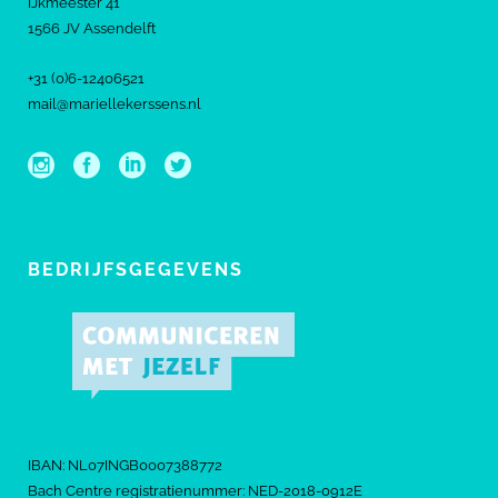
IJkmeester 41
1566 JV Assendelft
+31 (0)6-12406521
mail@mariellekerssens.nl
BEDRIJFSGEGEVENS
IBAN: NL07INGB0007388772
Bach Centre registratienummer: NED-2018-0912E