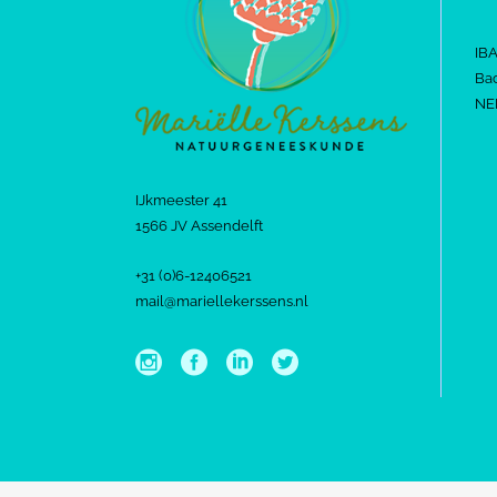
IB
Bac
NE
IJkmeester 41
1566 JV Assendelft
+31 (0)6-12406521
mail@mariellekerssens.nl