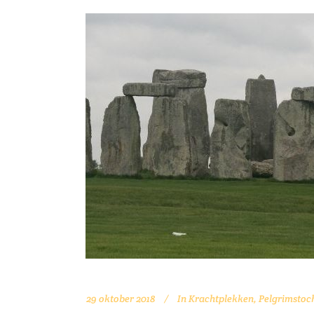
29 oktober 2018
In
Krachtplekken
,
Pelgrimstoc