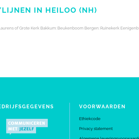
LIJNEN IN HEILOO (NH)
nt Laurens of Grote Kerk Bakkum: Beukenboom Bergen: Ruïnekerk Eenigen
EDRIJFSGEGEVENS
VOORWAARDEN
Ethiekcode
Privacy statement
Algemene leveringsvoorwaard