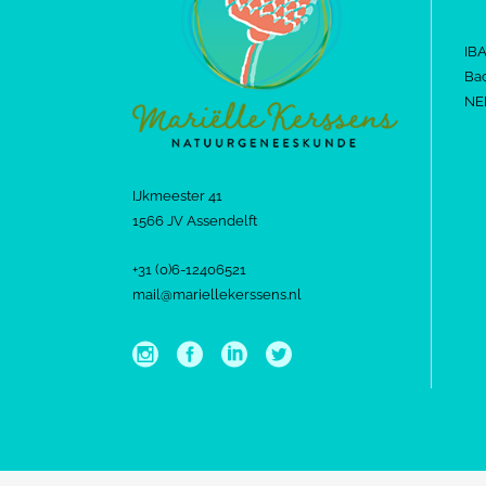
IB
Bac
NE
IJkmeester 41
1566 JV Assendelft
+31 (0)6-12406521
mail@mariellekerssens.nl