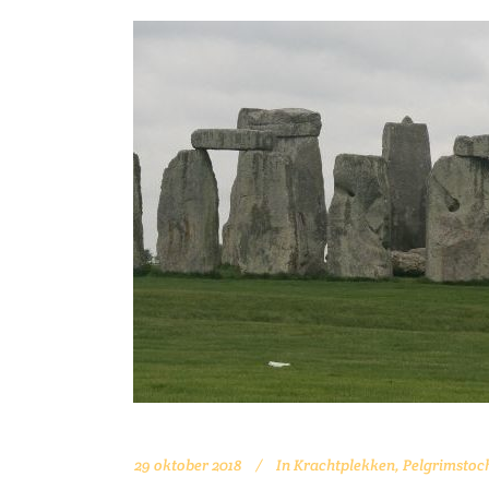
29 oktober 2018
In
Krachtplekken
,
Pelgrimstoc