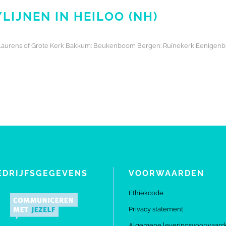
LIJNEN IN HEILOO (NH)
nt Laurens of Grote Kerk Bakkum: Beukenboom Bergen: Ruïnekerk Eenigen
EDRIJFSGEGEVENS
VOORWAARDEN
Ethiekcode
Privacy statement
Algemene leveringsvoorwaard