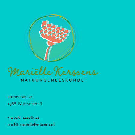
IJkmeester 41
1566 JV Assendelft
+31 (0)6-12406521
mail@mariellekerssens.nl