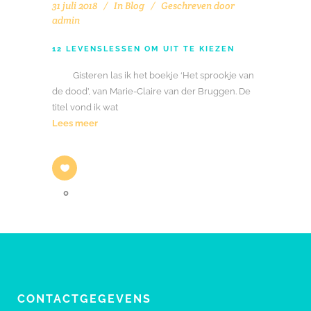
31 juli 2018
In
Blog
Geschreven door
admin
12 LEVENSLESSEN OM UIT TE KIEZEN
Gisteren las ik het boekje ‘Het sprookje van
de dood’, van Marie-Claire van der Bruggen. De
titel vond ik wat
Lees meer
0
CONTACTGEGEVENS