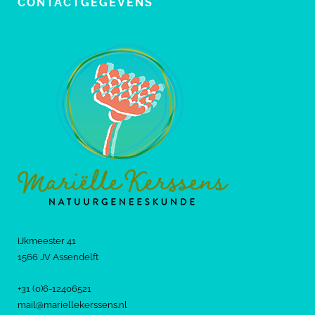
CONTACTGEGEVENS
IJkmeester 41
1566 JV Assendelft
+31 (0)6-12406521
mail@mariellekerssens.nl