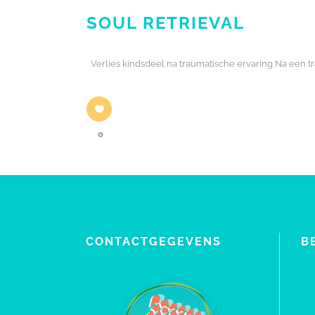
SOUL RETRIEVAL
Verlies kindsdeel na traumatische ervaring Na een traum
0
CONTACTGEGEVENS
B