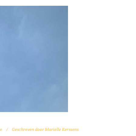
e
Geschreven door
Marielle Kerssens