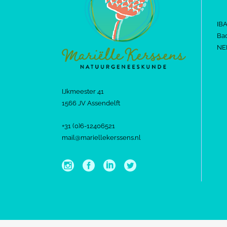
IB
Bac
NE
IJkmeester 41
1566 JV Assendelft
+31 (0)6-12406521
mail@mariellekerssens.nl