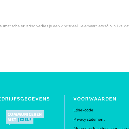
atische ervaring verlies je een kindsdeel. Je ervaart iets zó pijnlijks, dat
EDRIJFSGEGEVENS
VOORWAARDEN
Ethiekcode
Privacy statement
Algemene leveringsvoorwaard