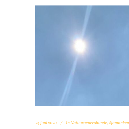
24 juni 2020
In
Natuurgeneeskunde
,
Sjamanism