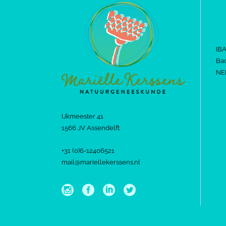
IB
Bac
NE
IJkmeester 41
1566 JV Assendelft
+31 (0)6-12406521
mail@mariellekerssens.nl