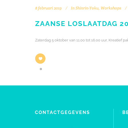
8 februari 2019
In
Shinrin-Yoku
,
Workshops
ZAANSE LOSLAATDAG 2
Zaterdag 5 oktober van 11.00 tot 16.00 uur, Kreatief p
0
CONTACTGEGEVENS
B