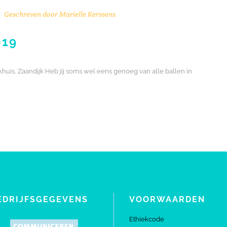
Geschreven door
Marielle Kerssens
019
akhuis , Zaandijk Heb jij soms wel eens genoeg van alle ballen in
EDRIJFSGEGEVENS
VOORWAARDEN
Ethiekcode