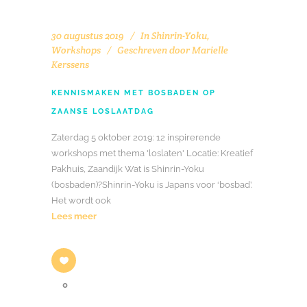
30 augustus 2019
In
Shinrin-Yoku
,
Workshops
Geschreven door
Marielle
Kerssens
KENNISMAKEN MET BOSBADEN OP
ZAANSE LOSLAATDAG
Zaterdag 5 oktober 2019: 12 inspirerende
workshops met thema 'loslaten' Locatie: Kreatief
Pakhuis, Zaandijk Wat is Shinrin-Yoku
(bosbaden)?Shinrin-Yoku is Japans voor ‘bosbad’.
Het wordt ook
Lees meer
0