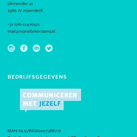
IJkmeester 41
1566 JV Assendelft
+31 (0)6-12406521
mail@mariellekerssens.nl
BEDRIJFSGEGEVENS
IBAN: NL07INGB0007388772