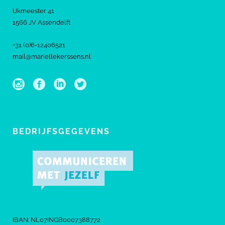
IJkmeester 41
1566 JV Assendelft
+31 (0)6-12406521
mail@mariellekerssens.nl
BEDRIJFSGEGEVENS
IBAN: NL07INGB0007388772