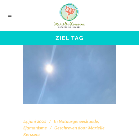
ZIEL TAG
24 juni 2020
In
Natuurgeneeskunde
,
Sjamanisme
Geschreven door
Marielle
Kerssens