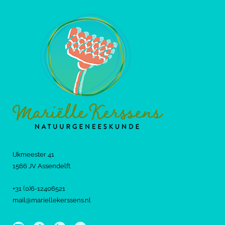
IJkmeester 41
1566 JV Assendelft
+31 (0)6-12406521
mail@mariellekerssens.nl