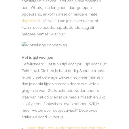
constateert niet veel later dat je overspannen
bent. Of, als je te lang bent doorgelopen,
opgebrand, en/of in meer of mindere mate
depressief
. Hè, wat?! Had je dat verwacht, of
kwam deze boodschap als donderslag bij
heldere hemel? Wat nu?
Het is tijd voor jou
Gefeliciteerd. Het is nu tijd voor jou. Tijd voor rust.
Echte rust. Die heb je hard nodig. Schrale troost:
je bent niet de enige. Zeker niet. Meer mensen
dan je denkt lijden aan een depressie. Velen
gingen je voor. Zelfs bekende Nederlanders,
waarvan het op tv en in de media misschien lijkt
alsof ze een fantastisch leven hebben. Wil je
meer weten over depressiviteit? Deze twee
artikelen vond ik voor je:
‘Meer dan 1 mln Nederlanders had depressie’