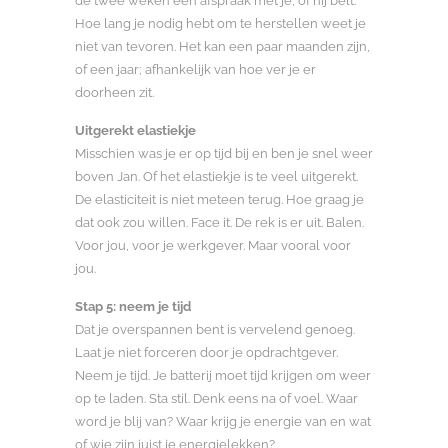
de twee weken een afspraak met je, of hij belt.
Hoe lang je nodig hebt om te herstellen weet je
niet van tevoren. Het kan een paar maanden zijn,
of een jaar; afhankelijk van hoe ver je er
doorheen zit.
Uitgerekt elastiekje
Misschien was je er op tijd bij en ben je snel weer
boven Jan. Of het elastiekje is te veel uitgerekt.
De elasticiteit is niet meteen terug. Hoe graag je
dat ook zou willen. Face it. De rek is er uit. Balen.
Voor jou, voor je werkgever. Maar vooral voor
jou.
Stap 5: neem je tijd
Dat je overspannen bent is vervelend genoeg.
Laat je niet forceren door je opdrachtgever.
Neem je tijd. Je batterij moet tijd krijgen om weer
op te laden. Sta stil. Denk eens na of voel. Waar
word je blij van? Waar krijg je energie van en wat
of wie zijn juist je energielekken?