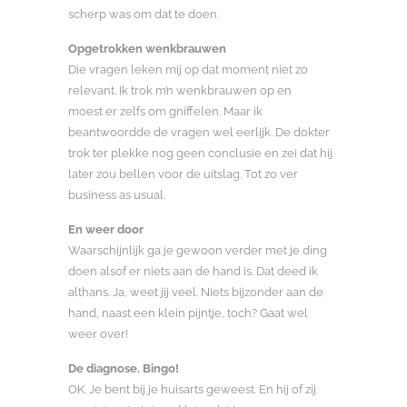
scherp was om dat te doen.
Opgetrokken wenkbrauwen
Die vragen leken mij op dat moment niet zo
relevant. Ik trok m’n wenkbrauwen op en
moest er zelfs om gniffelen. Maar ik
beantwoordde de vragen wel eerlijk. De dokter
trok ter plekke nog geen conclusie en zei dat hij
later zou bellen voor de uitslag. Tot zo ver
business as usual.
En weer door
Waarschijnlijk ga je gewoon verder met je ding
doen alsof er niets aan de hand is. Dat deed ik
althans. Ja, weet jij veel. Niets bijzonder aan de
hand, naast een klein pijntje, toch? Gaat wel
weer over!
De diagnose. Bingo!
OK. Je bent bij je huisarts geweest. En hij of zij