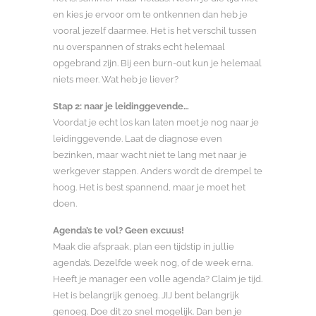
en kies je ervoor om te ontkennen dan heb je
vooral jezelf daarmee. Het is het verschil tussen
nu overspannen of straks echt helemaal
opgebrand zijn. Bij een burn-out kun je helemaal
niets meer. Wat heb je liever?
Stap 2: naar je leidinggevende…
Voordat je echt los kan laten moet je nog naar je
leidinggevende. Laat de diagnose even
bezinken, maar wacht niet te lang met naar je
werkgever stappen. Anders wordt de drempel te
hoog. Het is best spannend, maar je moet het
doen.
Agenda’s te vol? Geen excuus!
Maak die afspraak, plan een tijdstip in jullie
agenda’s. Dezelfde week nog, of de week erna.
Heeft je manager een volle agenda? Claim je tijd.
Het is belangrijk genoeg. JIJ bent belangrijk
genoeg. Doe dit zo snel mogelijk. Dan ben je