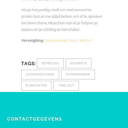
Als je het prettig vindt om met iemand te
praten kun je me altijd bellen om af te spreken.
I’ve been there. Misschien kan ik je helpen je
balans en je richting te hervinden.
Vervolgblog
:
Overspannen thuis. Wat nu?
TAGS:
DEPRESSIE
HUISARTS
LEIDINGGEVENDE
OVERSPANNEN
PIJNPUNTEN
TIME-OUT
CONTACTGEGEVENS