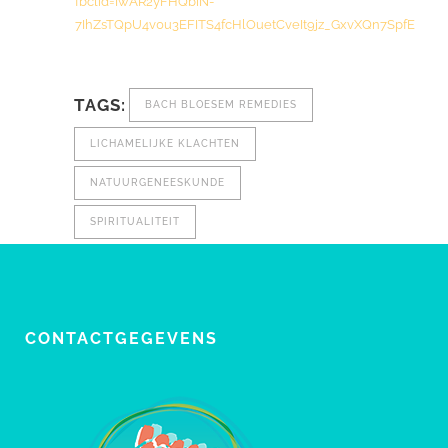
fbclid=IwAR2yFHQbiN-
7IhZsTQpU4v0u3EFITS4fcHlOuetCveIt9jz_GxvXQn7SpfE
TAGS:
BACH BLOESEM REMEDIES
LICHAMELIJKE KLACHTEN
NATUURGENEESKUNDE
SPIRITUALITEIT
CONTACTGEGEVENS