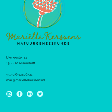
IJkmeester 41
1566 JV Assendelft
+31 (0)6-12406521
mail@mariellekerssens.nl