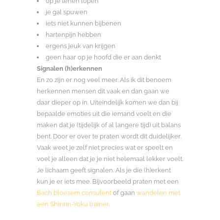
op je tenen lopen
je gal spuwen
iets niet kunnen bijbenen
hartenpijn hebben
ergens jeuk van krijgen
geen haar op je hoofd die er aan denkt
Signalen (h)erkennen
En zo zijn er nog veel meer. Als ik dit benoem
herkennen mensen dit vaak en dan gaan we
daar dieper op in. Uiteindelijk komen we dan bij
bepaalde emoties uit die iemand voelt en die
maken dat je (tijdelijk of al langere tijd) uit balans
bent. Door er over te praten wordt dit duidelijker.
Vaak weet je zelf niet precies wat er speelt en
voel je alleen dat je je niet helemaal lekker voelt.
Je lichaam geeft signalen. Als je die (h)erkent
kun je er iets mee. Bijvoorbeeld praten met een
Bach bloesem consulent
of gaan
wandelen met
een Shinrin-Yoku trainer
.