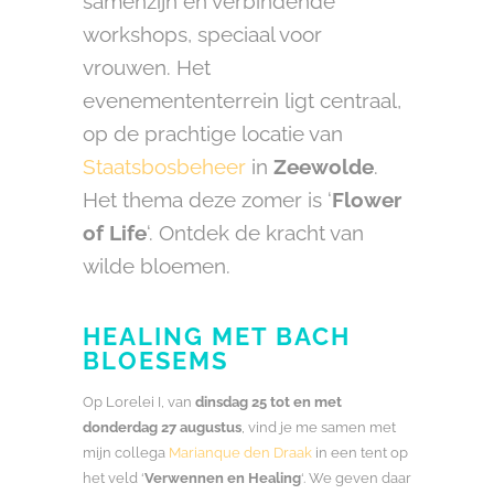
samenzijn en verbindende
workshops, speciaal voor
vrouwen. Het
evenemententerrein ligt centraal,
op de prachtige locatie van
Staatsbosbeheer
in
Zeewolde
.
Het thema deze zomer is ‘
Flower
of Life
‘. Ontdek de kracht van
wilde bloemen.
HEALING MET BACH
BLOESEMS
Op Lorelei I, van
dinsdag 25 tot en met
donderdag 27 augustus
, vind je me samen met
mijn collega
Marianque den Draak
in een tent op
het veld ‘
Verwennen en Healing
‘. We geven daar