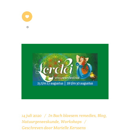
0
14 juli 2020
In
Bach bloesem remedies
,
Blog
,
Natuurgeneeskunde
,
Workshops
Geschreven door
Marielle Kerssens