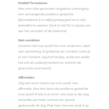
Positief formuleren
Kies voor elke gevonden negatieve overtuiging
een vervangende positieve gedachte.
Bijvoorbeeld:
Er is altijd genoeg geld om in mijn
behoeften te voorzien
. Denk in het NU in plaats van
aan het verleden of de toekomst.
Niet-oordelen
Oordeel niet over jezelf (en over anderen). Label
een opmerking of gedachte als ‘oordeel’ zodra je
er een herkent. Zeg het hardop, zodat een ander
het ook als zodanig herkent en wellicht de
gewoonte overneemt.
Affirmaties
Zeg een soort mantra op voor jezelf, een
affirmatie. Kies één bewuste positieve gedachte
over jezelf of iets in je leven. Iets waar je die dag
behoefte aan hebt. Herhaal die spreuk
gedurende de dag. Plak hem met een post-it op