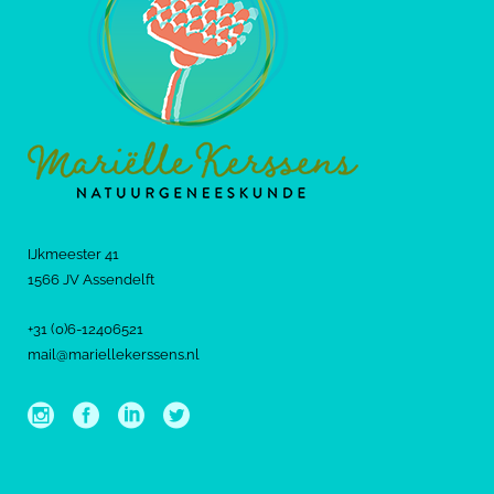
IJkmeester 41
1566 JV Assendelft
+31 (0)6-12406521
mail@mariellekerssens.nl