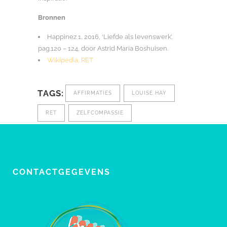
Bronnen
Happinez 1, 2016, ‘Liefde als levenswerk’,
pag.120 – 124, door Astrid Maria Boshuisen.
Wikipedia, RET
TAGS:
AFFIRMATIES
LOUISE HAY
RET
ZELFCOMPASSIE
CONTACTGEGEVENS