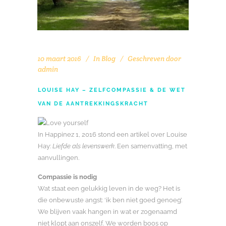
10 maart 2016
In
Blog
Geschreven door
admin
LOUISE HAY – ZELFCOMPASSIE & DE WET
VAN DE AANTREKKINGSKRACHT
In Happinez 1, 2016 stond een artikel over Louise
Hay:
Liefde als levenswerk
. Een samenvatting, met
aanvullingen.
Compassie is nodig
Wat staat een gelukkig leven in de weg? Het is
die onbewuste angst: ‘ik ben niet goed genoeg’.
We blijven vaak hangen in wat er zogenaamd
niet klopt aan onszelf. We worden boos op