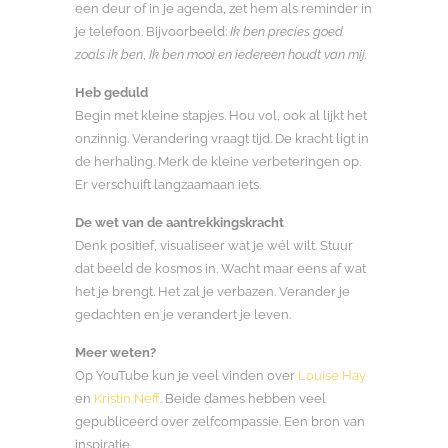
een deur of in je agenda, zet hem als reminder in
je telefoon. Bijvoorbeeld:
Ik ben precies goed
zoals ik ben
,
Ik ben mooi en iedereen houdt van mij.
Heb geduld
Begin met kleine stapjes. Hou vol, ook al lijkt het
onzinnig. Verandering vraagt tijd. De kracht ligt in
de herhaling. Merk de kleine verbeteringen op.
Er verschuift langzaamaan iets.
De wet van de aantrekkingskracht
Denk positief, visualiseer wat je wél wilt. Stuur
dat beeld de kosmos in. Wacht maar eens af wat
het je brengt. Het zal je verbazen. Verander je
gedachten en je verandert je leven.
Meer weten?
Op YouTube kun je veel vinden over
Louise Hay
en
Kristin Neff
. Beide dames hebben veel
gepubliceerd over zelfcompassie. Een bron van
inspiratie.