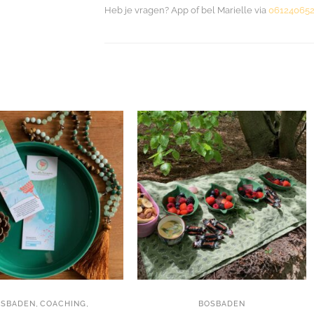
Heb je vragen? App of bel Marielle via
061240652
,
,
OSBADEN
COACHING
BOSBADEN