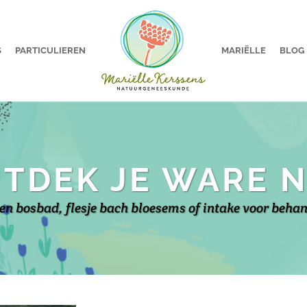
S
PARTICULIEREN
MARIËLLE
BLOG
TDEK JE WARE 
en bosbad, flesje bach bloesems of intake voor beha