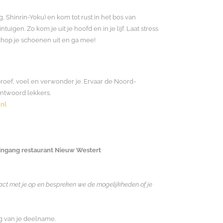
Shinrin-Yoku) en kom tot rust in het bos van
uigen. Zo kom je uit je hoofd en in je lijf. Laat stress
chop je schoenen uit en ga mee!
 proef, voel en verwonder je. Ervaar de Noord-
ntwoord lekkers.
nl
ingang restaurant Nieuw Westert
ntact met je op en bespreken we de mogelijkheden of je
g van je deelname.