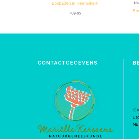
Bosbaden in Heemskerk
N
Bos
€
39,95
CONTACTGEGEVENS
B
IB
Bac
NE