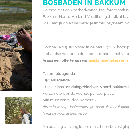
BOSBADEN IN BAKKUM
Ga mee met een bosbadwandeling (forest bathing, 
Bakkum, Noord-Holland. Verstil en gebruik ál je zint
los. Laad je op en verbeter je immuunsysteem. S
Dompel je 2,5 uur onder in de natuur; ruik, hoor,
Hollandse natuur en de theeceremonie met vera
Vraag een offerte aan via
mail@mariellekerssens.
Datum:
als agenda
Tijd:
als agenda
Locatie:
bos- en duingebied van Noord-Bakkum, 
Verzamelen: bij de voorste parkeerplaats
Minimum aantal deelnemers: 4
Als er te weinig deelnemers zijn, neem ik vooraf co
krijgt gewoon je geld terug.
Na betaling ontvang je per e-mail een bevestigin