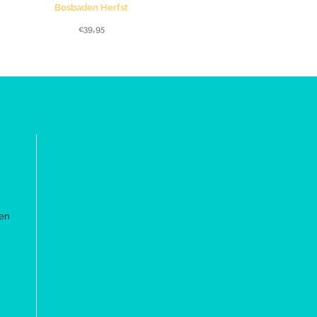
Bosbaden Herfst
€
39,95
en