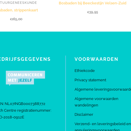
ATUURGENEESKUNDE
Bosbaden bij Beeckestijn Velsen-Zuid
baden, strippenkaart
€
39,95
€
165,00
EDRIJFSGEGEVENS
VOORWAARDEN
Ethiekcode
Privacy statement
Algemene leveringsvoorwaard
Algemene voorwaarden
AN: NL07INGB0007388772
wandelingen
h Centre registratienummer:
Disclaimer
D-2018-0912E
Verzend- en leveringsbeleid en
annuleringsvoorwaarden