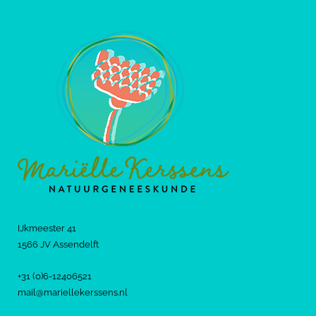
IJkmeester 41
1566 JV Assendelft
+31 (0)6-12406521
mail@mariellekerssens.nl