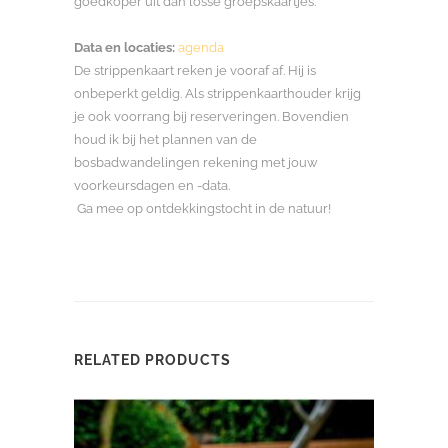
goedkoper uit dan losse groepskaartjes.
Data en locaties:
agenda
De strippenkaart reken je vooraf af. Hij is
onbeperkt geldig. Als strippenkaarthouder krijg
je ook voorrang bij reserveringen. Bovendien
houd ik bij het plannen van de
bosbadwandelingen rekening met jouw
voorkeursdagen en -data.
Ga mee op ontdekkingstocht in de natuur!
RELATED PRODUCTS