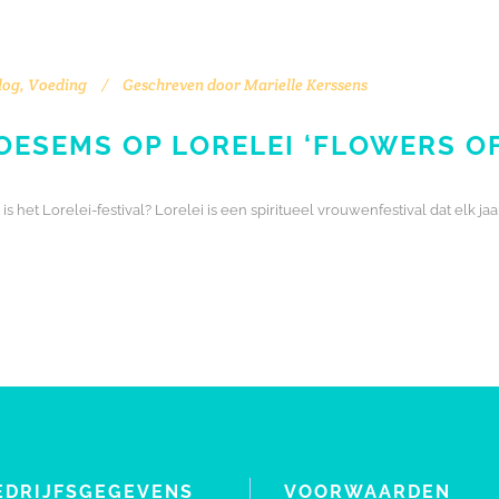
log
,
Voeding
Geschreven door
Marielle Kerssens
ESEMS OP LORELEI ‘FLOWERS OF 
 het Lorelei-festival? Lorelei is een spiritueel vrouwenfestival dat elk j
EDRIJFSGEGEVENS
VOORWAARDEN