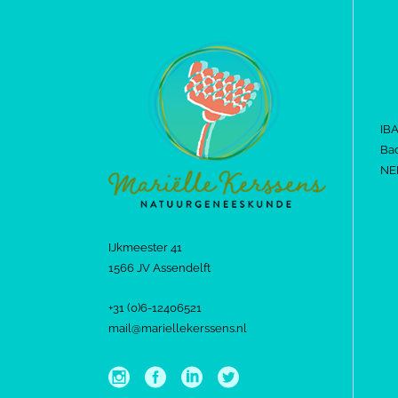
IB
Bac
NE
IJkmeester 41
1566 JV Assendelft
+31 (0)6-12406521
mail@mariellekerssens.nl