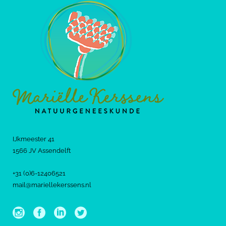
IJkmeester 41
1566 JV Assendelft
+31 (0)6-12406521
mail@mariellekerssens.nl