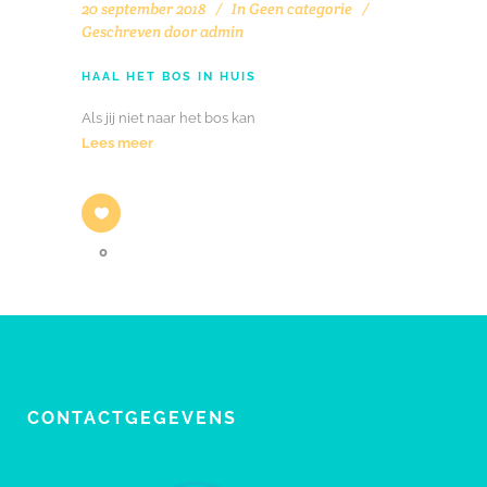
20 september 2018
In
Geen categorie
Geschreven door
admin
HAAL HET BOS IN HUIS
Als jij niet naar het bos kan
Lees meer
0
CONTACTGEGEVENS