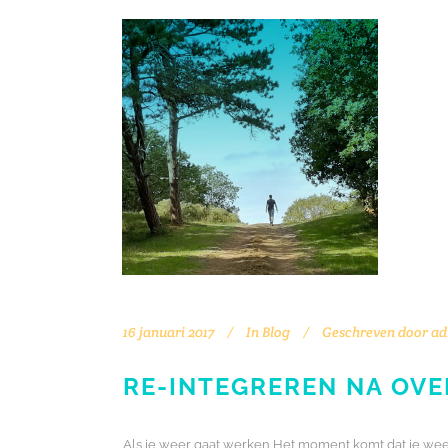
16 januari 2017
In
Blog
Geschreven door
ad
RE-INTEGREREN NA OVE
Als je weer gaat werken Het moment komt dat je weer 