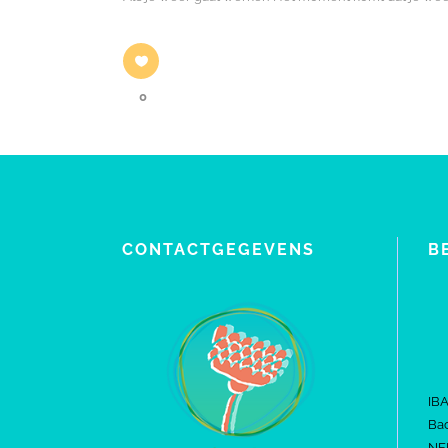
0
CONTACTGEGEVENS
B
IB
Bac
NE