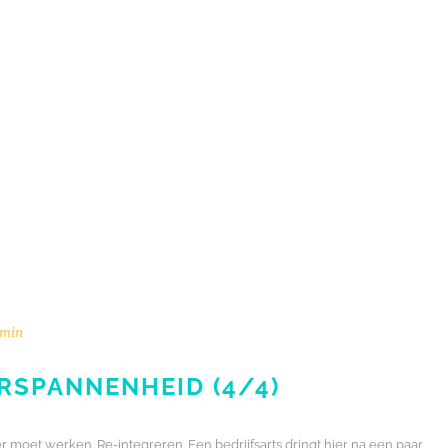
min
RSPANNENHEID (4/4)
moet werken. Re-integreren. Een bedrijfsarts dringt hier na een paar