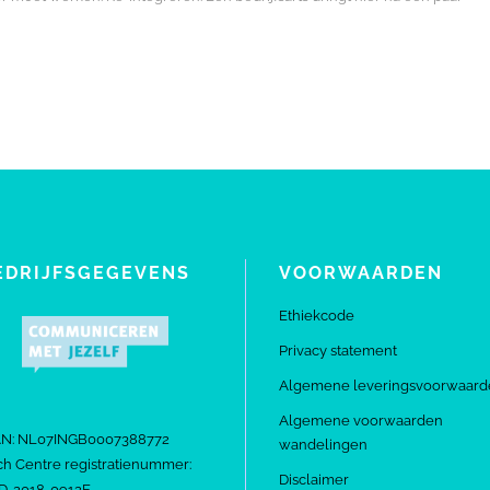
EDRIJFSGEGEVENS
VOORWAARDEN
Ethiekcode
Privacy statement
Algemene leveringsvoorwaard
Algemene voorwaarden
AN: NL07INGB0007388772
wandelingen
h Centre registratienummer:
Disclaimer
D-2018-0912E