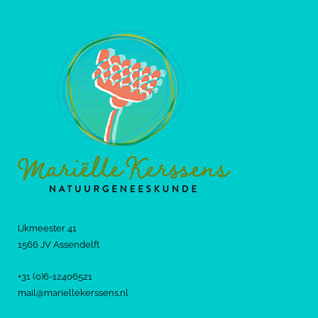
IJkmeester 41
1566 JV Assendelft
+31 (0)6-12406521
mail@mariellekerssens.nl