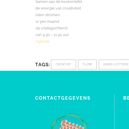
Samen aan de keukentafel
de energie van creativiteit
laten stromen
1x per maand
op vrijdagochtend
van 9.30 – 11.30 uur
Agenda
TAGS:
CREATIEF
FLOW
HAND-LETTER
CONTACTGEGEVENS
B