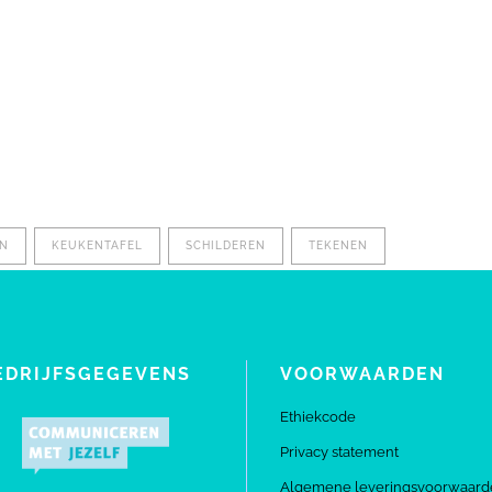
EN
KEUKENTAFEL
SCHILDEREN
TEKENEN
EDRIJFSGEGEVENS
VOORWAARDEN
Ethiekcode
Privacy statement
Algemene leveringsvoorwaard