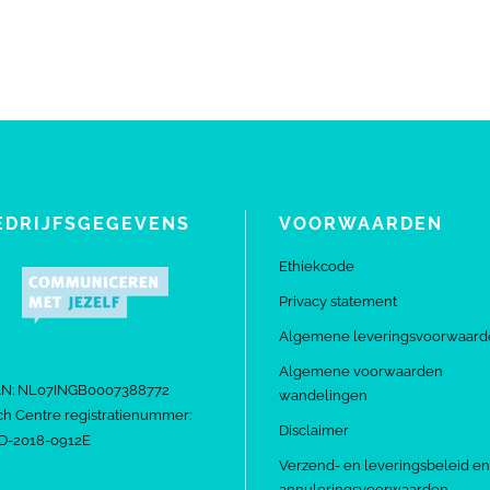
EDRIJFSGEGEVENS
VOORWAARDEN
Ethiekcode
Privacy statement
Algemene leveringsvoorwaard
Algemene voorwaarden
AN: NL07INGB0007388772
wandelingen
h Centre registratienummer:
Disclaimer
D-2018-0912E
Verzend- en leveringsbeleid en
annuleringsvoorwaarden