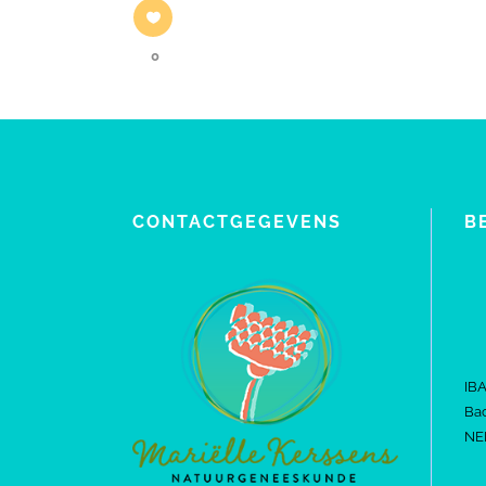
0
CONTACTGEGEVENS
B
IB
Bac
NE