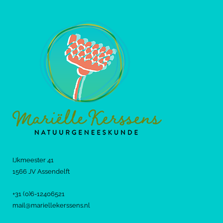
IJkmeester 41
1566 JV Assendelft
+31 (0)6-12406521
mail@mariellekerssens.nl