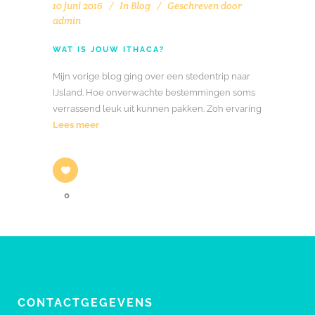
10 juni 2016
In
Blog
Geschreven door
admin
WAT IS JOUW ITHACA?
Mijn vorige blog ging over een stedentrip naar
IJsland. Hoe onverwachte bestemmingen soms
verrassend leuk uit kunnen pakken. Zo’n ervaring
Lees meer
0
CONTACTGEGEVENS