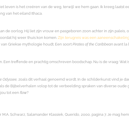
 leven is het creëren van de weg, terwijl we hem gaan. Ik kreeg laatst ee
ng van het eiland Ithaca.
 de oorlog. Hij liet zijn vrouw en pasgeboren zoon achter in zijn paleis, 
voordat hij weer thuis kon komen.
Zijn terugreis was een aaneenschakelin
e van Griekse mythologie houdt. Een soort
Pirates of the Caribbean
avant la l
en. Een treffende en prachtig omschreven boodschap. Nu is de vraag: Wat i
e Odyssee,
zoals dit verhaal genoemd wordt. In de schilderkunst vind je d
als de Bijbelverhalen volop tot de verbeelding spraken van diverse oude
j jou tot een
flow
?
 M.A. Schwarz, Salamander Klassiek, Querido, 2000, pagina 7. Je mag hem l