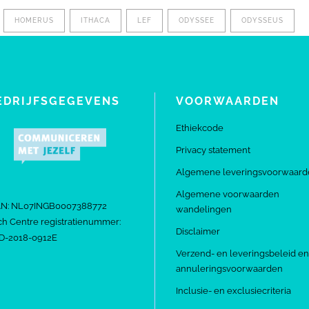
HOMERUS
ITHACA
LEF
ODYSSEE
ODYSSEUS
EDRIJFSGEGEVENS
VOORWAARDEN
Ethiekcode
Privacy statement
Algemene leveringsvoorwaard
Algemene voorwaarden
AN: NL07INGB0007388772
wandelingen
h Centre registratienummer:
Disclaimer
D-2018-0912E
Verzend- en leveringsbeleid en
annuleringsvoorwaarden
Inclusie- en exclusiecriteria