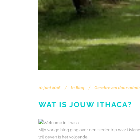
10 juni 2016
In
Blog
Geschreven door
admi
WAT IS JOUW ITHACA?
Mijn vorige blog ging over een stedentrip naar IJsl
wil geven is het volgende.