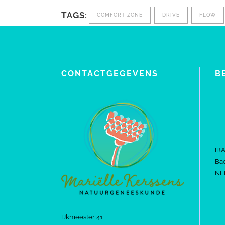
TAGS:
COMFORT ZONE
DRIVE
FLOW
CONTACTGEGEVENS
B
IB
Bac
NE
IJkmeester 41