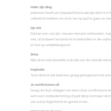
Ieder zijn ding
Iedereen heeft een bepaald thema dat zijn
drive
is in
vrijheid te hebben om af en toe op pad te gaan en n
Op reis
Dat kan een reis zijn, nieuwe mensen ontmoeten, maa
niet, of probeert iemand me te beknotten in die vrijhe
en toe op ontdekkingsreis!
Drive
Mijn drive niet dezelfde is als die van de meeste mens
Inspiratie
Toch denk ik dat iedereen graag geïnspireerd wil word
Je comfortzone uit
Graag wil ik je uitdagen om eens uit je comfortzone t
eens een reisbestemming of pad dat je normaal niet zo
van wat je tegenkomt en geniet ervan.