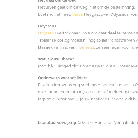
Het gaat om de weg
Het leven gaat om de weg, niet om de bestemming. Het
Eveline. Het heet:
Ithaca
. Het gaat over Odysseus, koni
Odysseus
Odysseus
vertrok naar Troje om daar deel te nemen aan
Trojaanse oorlog moest hij nog 10 jaar rondzwerven 
klassiek verhaal van
Homerus
. Een aanrader voor wi
Wat is jouw Ithaca?
Mooi hè? Het gedicht is precies wat ik je wil meegev
Onderwerp voor schilders
Er zitten trouwens nog veel meer boodschappen in
D
en ontmoetingen uit Odysseus’ reis afbeelden. Net zo
inspiratie! Waar haal jij jouw inspiratie uit? Wat leidt bi
Literatuurverwijzing
:
Odyssee
, Homerus, Vertaald door