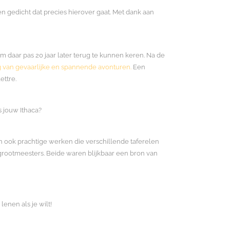
n gedicht dat precies hierover gaat. Met dank aan
om daar pas 20 jaar later terug te kunnen keren. Na de
g van gevaarlijke en spannende avonturen.
Een
ettre.
s jouw Ithaca?
an ook prachtige werken die verschillende taferelen
 grootmeesters. Beide waren blijkbaar een bron van
enen als je wilt!