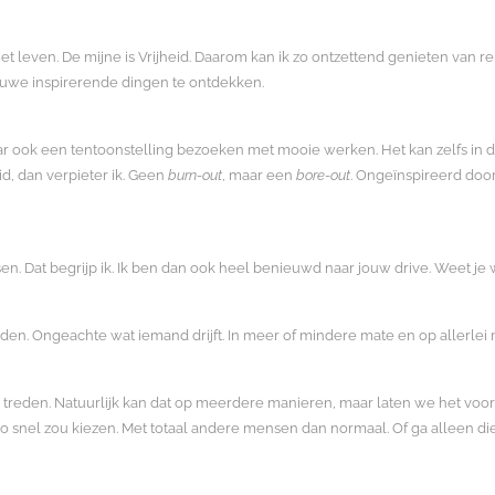
 het leven. De mijne is Vrijheid. Daarom kan ik zo ontzettend genieten van
ieuwe inspirerende dingen te ontdekken.
r ook een tentoonstelling bezoeken met mooie werken. Het kan zelfs in d
id, dan verpieter ik. Geen
burn-out
, maar een
bore-out
. Ongeïnspireerd door 
en. Dat begrijp ik. Ik ben dan ook heel benieuwd naar jouw drive. Weet je w
en. Ongeachte wat iemand drijft. In meer of mindere mate en op allerlei ma
e treden. Natuurlijk kan dat op meerdere manieren, maar laten we het voor
 snel zou kiezen. Met totaal andere mensen dan normaal. Of ga alleen die fo