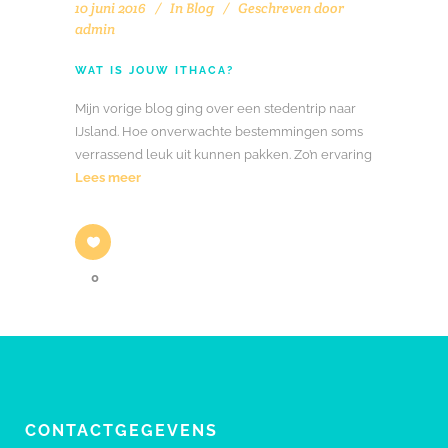
10 juni 2016
In
Blog
Geschreven door
admin
WAT IS JOUW ITHACA?
Mijn vorige blog ging over een stedentrip naar
IJsland. Hoe onverwachte bestemmingen soms
verrassend leuk uit kunnen pakken. Zo’n ervaring
Lees meer
0
CONTACTGEGEVENS