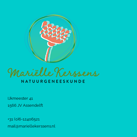
IJkmeester 41
1566 JV Assendelft
+31 (0)6-12406521
mail@mariellekerssens.nl