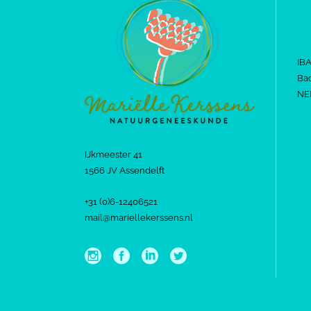
IB
Bac
NE
IJkmeester 41
1566 JV Assendelft
+31 (0)6-12406521
mail@mariellekerssens.nl