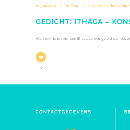
10 juni 2016
In
Blog
Geschreven door
admi
GEDICHT: ITHACA – KON
Wanneer je je reis naar Ithaca aanvangt, bid dan dat de
0
CONTACTGEGEVENS
B