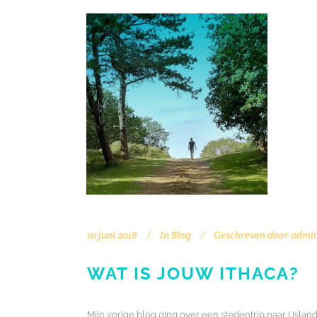
10 juni 2016
In
Blog
Geschreven door
admi
WAT IS JOUW ITHACA?
Mijn vorige blog ging over een stedentrip naar IJsl