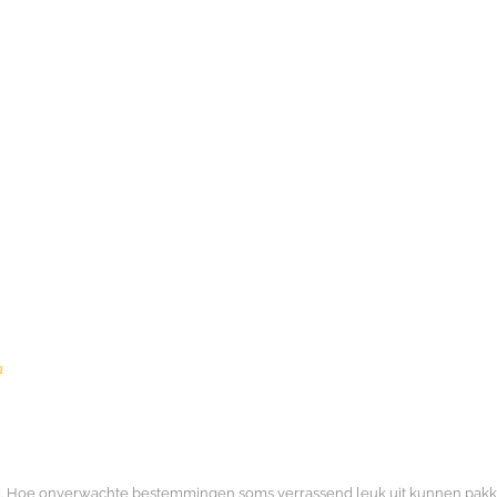
n
and. Hoe onverwachte bestemmingen soms verrassend leuk uit kunnen pakke