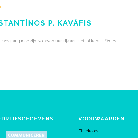
n
STANTÍNOS P. KAVÁFIS
 weg lang mag zijn, vol avontuur, rijk aan stof tot kennis. Wees
EDRIJFSGEGEVENS
VOORWAARDEN
Ethiekcode