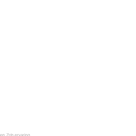
n. Zo’n ervaring