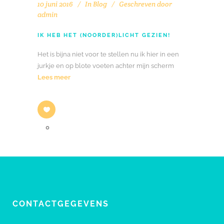
10 juni 2016
In
Blog
Geschreven door
admin
IK HEB HET (NOORDER)LICHT GEZIEN!
Het is bijna niet voor te stellen nu ik hier in een
jurkje en op blote voeten achter mijn scherm
Lees meer
0
CONTACTGEGEVENS