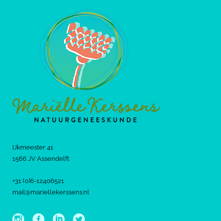
IJkmeester 41
1566 JV Assendelft
+31 (0)6-12406521
mail@mariellekerssens.nl