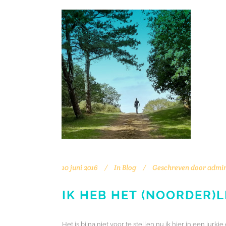
10 juni 2016
In
Blog
Geschreven door
admi
IK HEB HET (NOORDER)L
Het is bijna niet voor te stellen nu ik hier in een jur