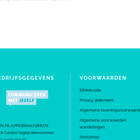
EDRIJFSGEGEVENS
VOORWAARDEN
Ethiekcode
Privacy statement
Algemene leveringsvoorwaard
Algemene voorwaarden
AN: NL07INGB0007388772
wandelingen
h Centre registratienummer:
Disclaimer
D-2018-0912E