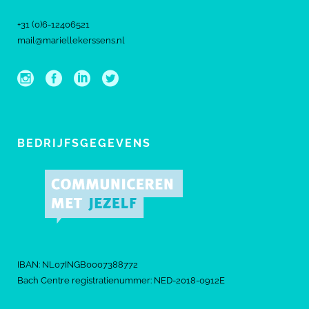
+31 (0)6-12406521
mail@mariellekerssens.nl
BEDRIJFSGEGEVENS
IBAN: NL07INGB0007388772
Bach Centre registratienummer: NED-2018-0912E