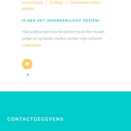
10 juni 2016
In
Blog
Geschreven door
admin
IK HEB HET (NOORDER)LICHT GEZIEN!
Het is bijna niet voor te stellen nu ik hier in een
jurkje en op blote voeten achter mijn scherm
Lees meer
0
CONTACTGEGEVENS