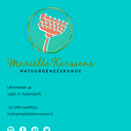
IJkmeester 41
1566 JV Assendelft
+31 (0)6-12406521
mail@mariellekerssens.nl