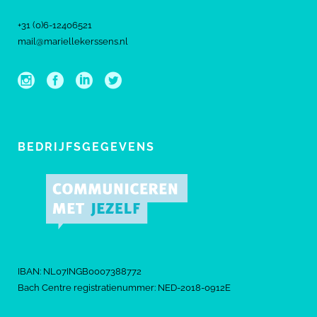
+31 (0)6-12406521
mail@mariellekerssens.nl
BEDRIJFSGEGEVENS
IBAN: NL07INGB0007388772
Bach Centre registratienummer: NED-2018-0912E