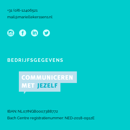
+31 (0)6-12406521
mail@mariellekerssens.nl
BEDRIJFSGEGEVENS
IBAN: NL07INGB0007388772
Bach Centre registratienummer: NED-2018-0912E