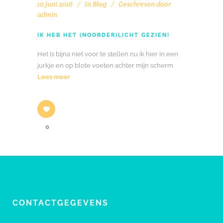
10 juni 2016
In
Blog
Geschreven door
admin
IK HEB HET (NOORDER)LICHT GEZIEN!
Het is bijna niet voor te stellen nu ik hier in een
jurkje en op blote voeten achter mijn scherm
Lees meer
0
CONTACTGEGEVENS