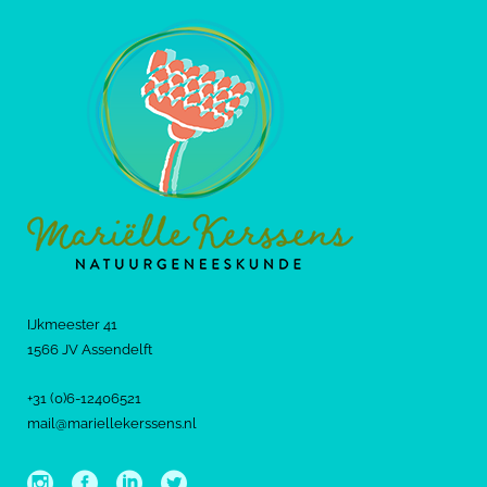
IJkmeester 41
1566 JV Assendelft
+31 (0)6-12406521
mail@mariellekerssens.nl