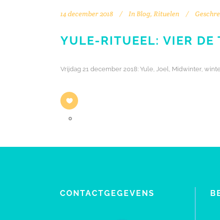
14 december 2018
In
Blog
,
Rituelen
Geschre
YULE-RITUEEL: VIER DE
Vrijdag 21 december 2018: Yule, Joel, Midwinter, wi
0
CONTACTGEGEVENS
B