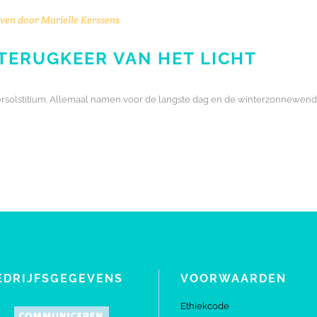
ven door
Marielle Kerssens
 TERUGKEER VAN HET LICHT
ntersolstitium. Allemaal namen voor de langste dag en de winterzonnewend
EDRIJFSGEGEVENS
VOORWAARDEN
Ethiekcode