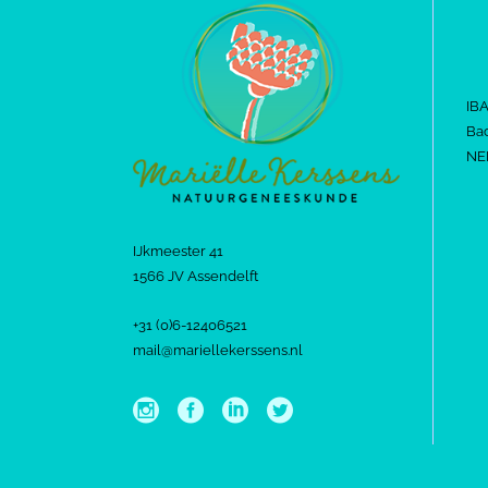
IB
Bac
NE
IJkmeester 41
1566 JV Assendelft
+31 (0)6-12406521
mail@mariellekerssens.nl