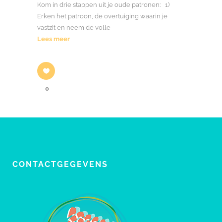
Kom in drie stappen uit je oude patronen: 1)
Erken het patroon, de overtuiging waarin je
vastzit en neem de volle
Lees meer
0
CONTACTGEGEVENS