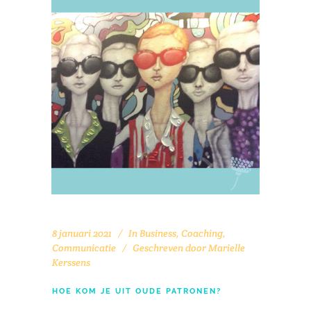
8 januari 2021
In
Business
,
Coaching
,
Communicatie
Geschreven door
Marielle
Kerssens
HOE KOM JE UIT OUDE PATRONEN?