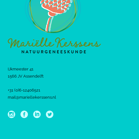
IJkmeester 41
1566 JV Assendelft
+31 (0)6-12406521
mail@mariellekerssens.nl