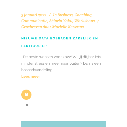
3 januari 2022
In
Business
,
Coaching
,
Communicatie
,
Shinrin-Yoku
,
Workshops
Geschreven door
Marielle Kerssens
NIEUWE DATA BOSBADEN ZAKELIJK EN
PARTICULIER
De beste wensen voor 2022! Wil jij dit jaar iets
minder stress en meer naar buiten? Dan is een
bosbadwandeling
Lees meer
0