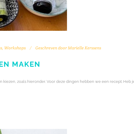
s
,
Workshops
Geschreven door
Marielle Kerssens
EN MAKEN
kiezen, zoals hieronder. Voor deze dingen hebben we een recept. Heb j