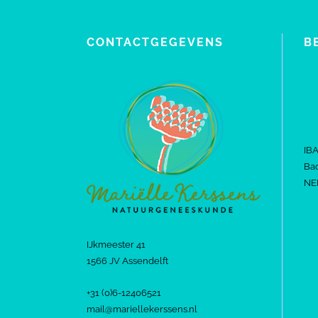
CONTACTGEGEVENS
B
IB
Bac
NE
IJkmeester 41
1566 JV Assendelft
+31 (0)6-12406521
mail@mariellekerssens.nl