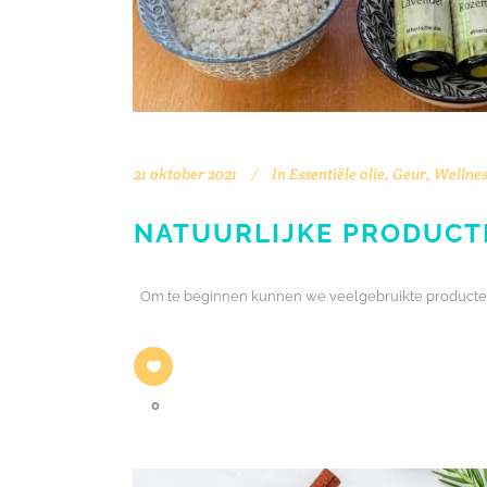
21 oktober 2021
In
Essentiële olie
,
Geur
,
Wellnes
NATUURLIJKE PRODUCT
Om te beginnen kunnen we veelgebruikte producten 
0