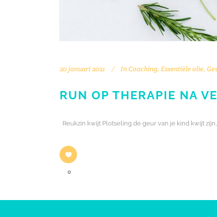
20 januari 2021
In
Coaching
,
Essentiële olie
,
Ge
RUN OP THERAPIE NA 
Reukzin kwijt Plotseling de geur van je kind kwijt zij
0