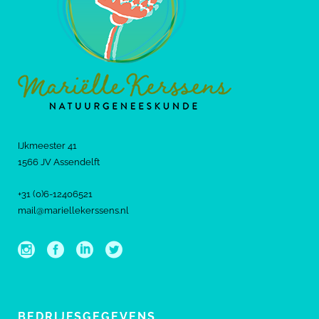
IJkmeester 41
1566 JV Assendelft
+31 (0)6-12406521
mail@mariellekerssens.nl
BEDRIJFSGEGEVENS