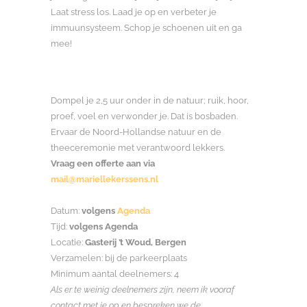
Laat stress los. Laad je op en verbeter je
immuunsysteem. Schop je schoenen uit en ga
mee!
Dompel je 2,5 uur onder in de natuur; ruik, hoor,
proef, voel en verwonder je. Dat is bosbaden.
Ervaar de Noord-Hollandse natuur en de
theeceremonie met verantwoord lekkers.
Vraag een offerte aan via
mail@mariellekerssens.nl
Datum:
volgens
Agenda
Tijd:
volgens Agenda
Locatie:
Gasterij ’t Woud, Bergen
Verzamelen: bij de parkeerplaats
Minimum aantal deelnemers: 4
Als er te weinig deelnemers zijn, neem ik vooraf
contact met je op en bespreken we de