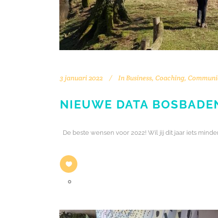
3 januari 2022
In
Business
,
Coaching
,
Communic
NIEUWE DATA BOSBADEN
De beste wensen voor 2022! Wil jij dit jaar iets min
0