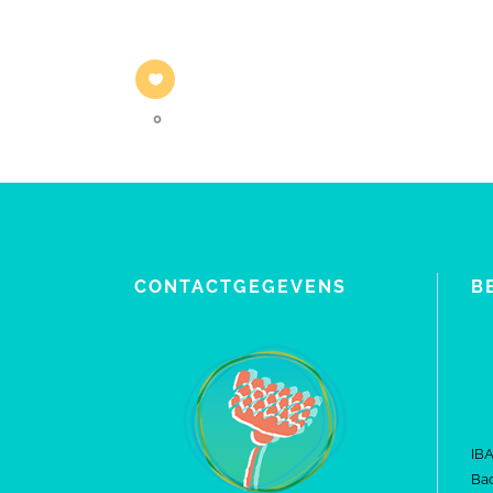
0
CONTACTGEGEVENS
B
IB
Bac