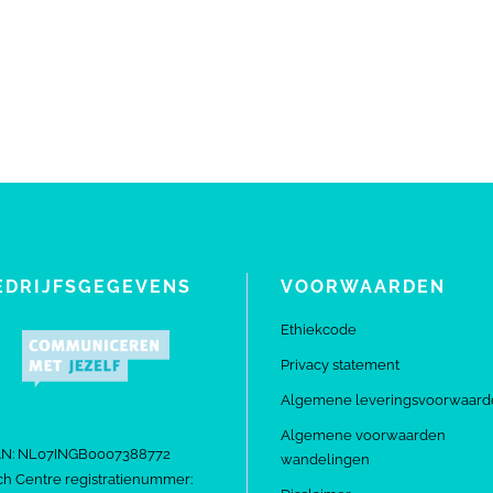
EDRIJFSGEGEVENS
VOORWAARDEN
Ethiekcode
Privacy statement
Algemene leveringsvoorwaard
Algemene voorwaarden
AN: NL07INGB0007388772
wandelingen
h Centre registratienummer: