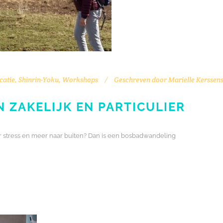
atie
,
Shinrin-Yoku
,
Workshops
Geschreven door
Marielle Kerssen
 ZAKELIJK EN PARTICULIER
der stress en meer naar buiten? Dan is een bosbadwandeling