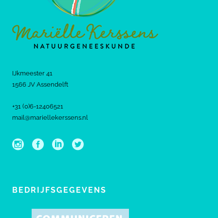
IJkmeester 41
1566 JV Assendelft
+31 (0)6-12406521
mail@mariellekerssens.nl
BEDRIJFSGEGEVENS