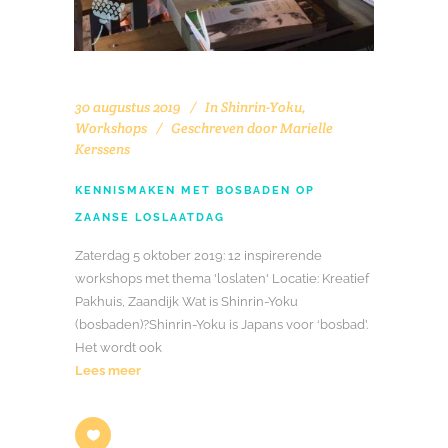
30 augustus 2019
In
Shinrin-Yoku
,
Workshops
Geschreven door
Marielle
Kerssens
KENNISMAKEN MET BOSBADEN OP
ZAANSE LOSLAATDAG
Zaterdag 5 oktober 2019: 12 inspirerende
workshops met thema 'loslaten' Locatie: Kreatief
Pakhuis, Zaandijk Wat is Shinrin-Yoku
(bosbaden)?Shinrin-Yoku is Japans voor ‘bosbad’.
Het wordt ook
Lees meer