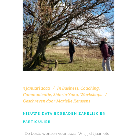
3 januari 2022
In
Business
,
Coaching
,
Communicatie
,
Shinrin-Yoku
,
Workshops
Geschreven door
Marielle Kerssens
NIEUWE DATA BOSBADEN ZAKELIJK EN
PARTICULIER
De beste wensen voor 2022! Wil jij dit jaar iets