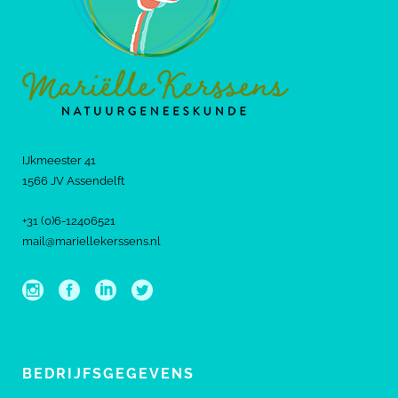
IJkmeester 41
1566 JV Assendelft
+31 (0)6-12406521
mail@mariellekerssens.nl
BEDRIJFSGEGEVENS