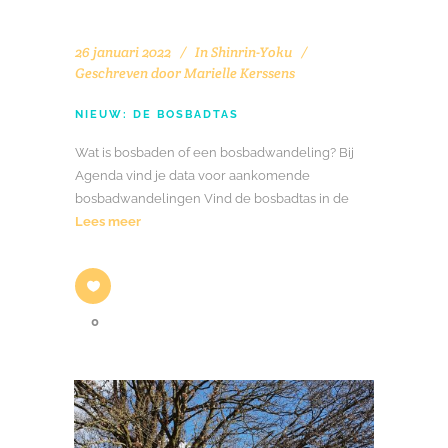
26 januari 2022
In
Shinrin-Yoku
Geschreven door
Marielle Kerssens
NIEUW: DE BOSBADTAS
Wat is bosbaden of een bosbadwandeling? Bij
Agenda vind je data voor aankomende
bosbadwandelingen Vind de bosbadtas in de
Lees meer
0